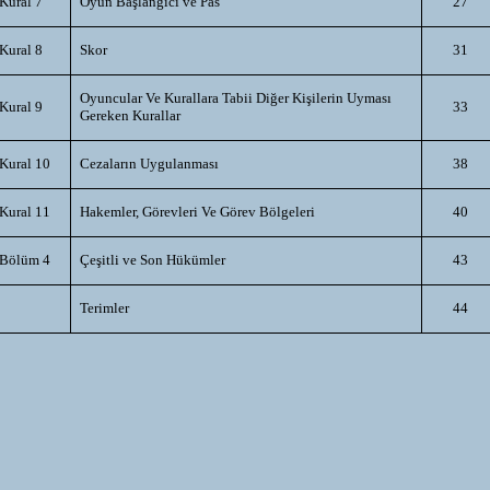
Kural 7
Oyun Başlangıcı ve Pas
27
Kural 8
Skor
31
Oyuncular Ve Kurallara Tabii Diğer Kişilerin Uyması
Kural 9
33
Gereken Kurallar
Kural 10
Cezaların Uygulanması
38
Kural 11
Hakemler, Görevleri Ve Görev Bölgeleri
40
Bölüm 4
Çeşitli ve Son Hükümler
43
Terimler
44