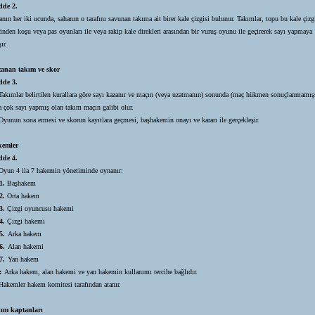
de 2.
nın her iki ucunda, sahanın o tarafını savunan takıma ait birer kale çizgisi bulunur. Takımlar, topu bu kale çizg
inden koşu veya pas oyunları ile veya rakip kale direkleri arasından bir vuruş oyunu ile geçirerek sayı yapmaya
şır.
anan takım ve skor
de 3.
Takımlar belirtilen kurallara göre sayı kazanır ve maçın (veya uzatmanın) sonunda (maç hükmen sonuçlanmamış
a çok sayı yapmış olan takım maçın galibi olur.
Oyunun sona ermesi ve skorun kayıtlara geçmesi, başhakemin onayı ve kararı ile gerçekleşir.
emler
de 4.
Oyun 4 ila 7 hakemin yönetiminde oynanır:
1.
Başhakem
2.
Orta hakem
3.
Çizgi oyuncusu hakemi
4.
Çizgi hakemi
.
Arka hakem
.
Alan hakemi
.
Yan hakem
:
Arka hakem, alan hakemi ve yan hakemin kullanımı tercihe bağlıdır.
Hakemler hakem komitesi tarafından atanır.
ım kaptanları