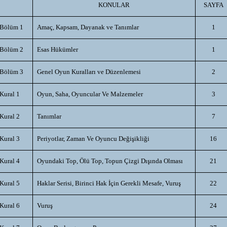
KONULAR
SAYFA
Bölüm 1
Amaç, Kapsam, Dayanak ve Tanımlar
1
Bölüm 2
Esas Hükümler
1
Bölüm 3
Genel Oyun Kuralları ve Düzenlemesi
2
Kural 1
Oyun, Saha, Oyuncular Ve Malzemeler
3
Kural 2
Tanımlar
7
Kural 3
Periyotlar, Zaman Ve Oyuncu Değişikliği
16
Kural 4
Oyundaki Top, Ölü Top, Topun Çizgi Dışında Olması
21
Kural 5
Haklar Serisi, Birinci Hak İçin Gerekli Mesafe, Vuruş
22
Kural 6
Vuruş
24