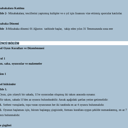
abakalara Katılma
de 2-
Müsabakalara; tescillerini yaptırmış kulüpler ve o yıl için lisansını vize ettirmiş sporcular katılırlar.
sabaka Dönemi
dde 3-
Müsabaka dönemi 01 Ağustos tarihinde başlar, takip eden yılın 31 Temmuzunda sona erer
ÜNCÜ BÖLÜM
el Oyun Kuralları ve Düzenlenmesi
al 1
n, saha, oyuncular ve malzemeler
üm 1
el hükümler
de 1.
Oyun, çim yüzeyli bir sahada, 11'er oyuncudan oluşmuş iki takım arasında oynanır.
Bir takım, sahada 11'den az oyuncu bulundurabilir. Ancak aşağıdaki şartlan yerine getirmelidir:
.
Serbest vuruşlarda, topa vuran oyuncunun her iki tarafında en az 4 oyuncu bulunmalıdır.
.
Oyunun başlaması için, hücum başlangıç çizgisinde, forması kurallara uygun şekilde numaralanmış, en az 7
ncu bulunmalıdır.
 çizgileri