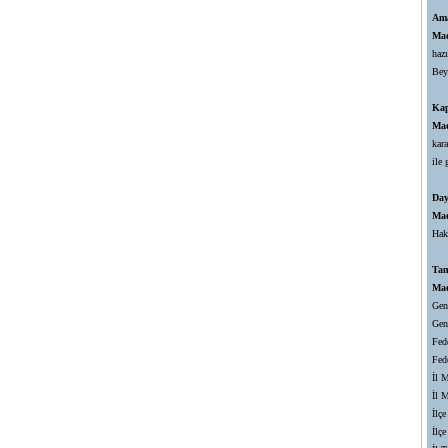
Am
Mad
haz
Bey
Ka
Mad
kar
ile 
Da
Mad
Hak
Tan
Mad
Gen
Gen
Fed
Fed
İl 
İl 
İlç
İlç