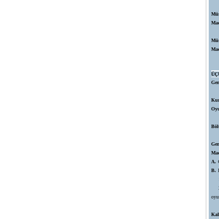
Müs
Mad
Mü
Ma
ÜÇ
Gen
Kur
Oyu
Böl
Gen
Mad
A.
B.
1
2
oyu
Kale