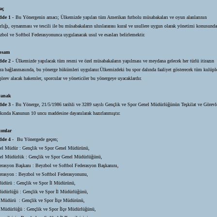
aç
de 1 -
Bu Yönergenin amacı; Ülkemizde yapılan tüm Amerikan futbolu müsabakaları ve oyun alanlarının
ırlığı, oynanması ve tescili ile bu müsabakaların uluslararası kural ve usullere uygun olarak yönetimi konusunda
zbol ve Softbol Federasyonunca uygulanacak usul ve esasları belirlemektir.
psam
de 2 -
Ülkemizde yapılacak tüm resmi ve özel müsabakaların yapılması ve meydana gelecek her türlü itirazın
ara bağlanmasında, bu yönerge hükümleri uygulanır.Ülkemizdeki bu spor dalında faaliyet gösterecek tüm kulüpl
görev alacak hakemler, sporcular ve yöneticiler bu yönergeye uyacaklardır.
yanak
de 3 -
Bu Yönerge, 21/5/1986 tarihli ve 3289 sayılı Gençlik ve Spor Genel Müdürlüğünün Teşkilat ve Görevl
kında Kanunun 10 uncu maddesine dayanılarak hazırlanmıştır.
ımlar
de 4 -
Bu Yönergede geçen;
el Müdür
: Gençlik ve Spor Genel Müdürünü,
el Müdürlük
:
Gençlik ve Spor Genel Müdürlüğünü,
erasyon Başkanı
:
Beyzbol ve Softbol Federasyon Başkanını,
erasyon : Beyzbol ve Softbol Federasyonunu,
Müdürü : Gençlik ve Spor İl Müdürünü,
Müdürlüğü : Gençlik ve Spor İl Müdürlüğünü,
e Müdürü : Gençlik ve Spor İlçe Müdürünü,
e Müdürlüğü : Gençlik ve Spor İlçe Müdürlüğünü,