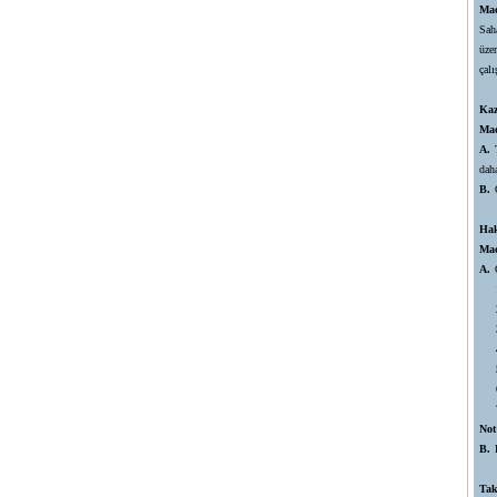
Mad
Saha
üzer
çalı
Kaz
Mad
A.
dah
B.
Hak
Mad
A.
5
6
7
Not
B.
Tak