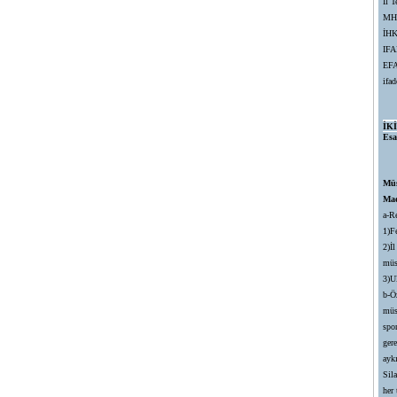
İl T
MHK
İHK
IFA
EFA
ifad
İK
Es
Müs
Mad
a-R
1)F
2)İ
müs
3)U
b-Ö
müs
spo
ger
ayk
Sila
her