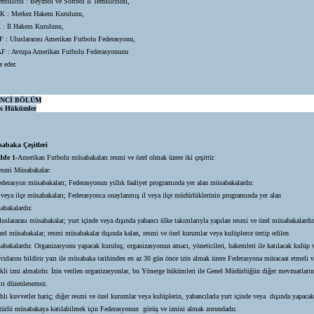
emsilcisi : Beyzbol ve Softbol İl Temsilcisini,
 : Merkez Hakem Kurulunu,
 : İl Hakem Kurulunu,
F : Uluslararası Amerikan Futbolu Federasyonu,
F : Avrupa Amerikan Futbolu Federasyonunu
e eder.
İNCİ BÖLÜM
as Hükümler
abaka Çeşitleri
de 1-
Amerikan Futbolu müsabakaları resmi ve özel olmak üzere iki çeşittir.
esmi Müsabakalar:
ederasyon müsabakaları; Federasyonun yıllık faaliyet programında yer alan müsabakalardır.
l veya ilçe müsabakaları; Federasyonca onaylanmış il veya ilçe müdürlüklerinin programında yer alan
abakalardır.
luslararası müsabakalar; yurt içinde veya dışında yabancı ülke takımlarıyla yapılan resmi ve özel müsabakalardır
zel müsabakalar; resmi müsabakalar dışında kalan, resmi ve özel kurumlar veya kulüplerce tertip edilen
abakalardır.
Organizasyonu yapacak kuruluş; organizasyonun amacı, yöneticileri, hakemleri ile katılacak kulüp 
rcularını bildirir yazı ile müsabaka tarihinden en az 30 gün önce izin almak üzere Federasyona müracaat etmeli v
ekli izni almalıdır. İzin verilen organizasyonlar, bu Yönerge hükümleri ile Genel Müdürlüğün diğer mevzuatların
ırı düzenlenemez.
hlı kuvvetler hariç; diğer resmi ve özel kurumlar veya kulüplerin, yabancılarla yurt içinde veya dışında yapacak
 türlü müsabakaya katılabilmek için Federasyonun görüş ve iznini almak zorundadır.