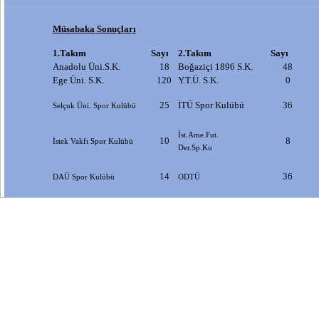
Müsabaka Sonuçları
1.Takım
Sayı
2.Takım
Sayı
Anadolu Üni.S.K.
18
Boğaziçi 1896 S.K.
48
Ege Üni. S.K.
120
Y.T.Ü. S.K.
0
25
İTÜ Spor Kulübü
36
Selçuk Üni. Spor Kulübü
İst.Ame.Fut.
10
8
İstek Vakfı Spor Kulübü
Der.Sp.Ku
14
36
DAÜ Spor Kulübü
ODTÜ