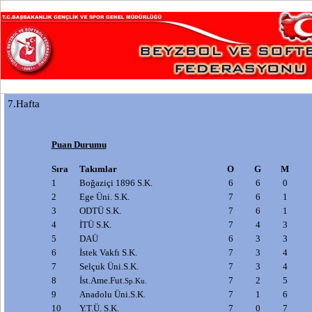
7.Hafta
Puan Durumu
Sıra
Takımlar
O
G
M
1
Boğaziçi 1896 S.K.
6
6
0
2
Ege Üni. S.K.
7
6
1
3
ODTÜ S.K.
7
6
1
4
İTÜ S.K.
7
4
3
5
DAÜ
6
3
3
6
İstek Vakfı S.K.
7
3
4
7
S
elçuk Üni.S.K.
7
3
4
8
İst.Ame.Fut.
7
2
5
Sp.Ku.
9
Anadolu Üni.S.K.
7
1
6
10
Y.T.Ü. S.K.
7
0
7