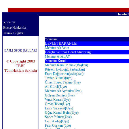
men yapabilmek için sarfedilen çalışmanın ehemmiyet ve kudsiyeti aynı derec
|
basebal
Yönetim
Bocce Hakkında
Teknik Bilgiler
Yönetim
DEVLET BAKANLI?I
Mehmet Ali ?ahin
BA?LI SPOR DALLARI
Gençlik ve Spor Genel Müdürlüğü
Mehmet ATALAY
Yönetim Kurulu
© Copyright 2003
Mehmet Kamil Kehale(Başkan)
TBBF
Rüstem Eyüboğlu (asbaşkan)
Tüm Hakları Saklıdır
Emre Dağdeviren(asbaşkan)
Tayfun Yumak(üye)
Ömer Fikret Yarkın (Üye)
Ali Güreli(Üye)
Mehmet Ali Aydınlar(Üye)
Gülşen Demirci(Üye)
Vural Kızrak(Üye)
Orhan Tekin(Üye)
Emre Yarsuvat(Üye)
Oğuz Kemal Bulut(Üye)
Soner Yılmaz(Üye)
Cem Akdağ(Üye)
Fırat Coşkun (üye)