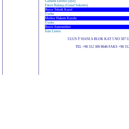
Görkem Elverici (üye)
Fikret Bulutçu (Genel Sekreter)
Bocce Teknik Kurul
Üyeler
Merkez Hakem Kurulu
Üyeler
Bocce Antrenörleri
İsim Listesi
ULUS İ? HANI A BLOK KAT 5 NO 507
TEL +90 312 309 8646 FAKS +90 31