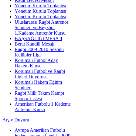
Kadir Gecesi Mesajı
Yönetim Kurulu Toplantısı
Yönetim Kurulu Toplantısı
Yönetim Kurulu Toplantısı
Uluslararası Ragbi Antrenör
Semineri ve Beyzbol
1.Kademe Antrenör Kursu
BAŞSAĞLIĞI MESAJI
Berat Kandili Mesajı
Ragbi 2009-2010 Sezonu
Kulüpler Ligi
Korumalı Futbol Aday
Hakem Kursu
Korumalı Futbol ve Ragbi
Ligleri Duyurusu
Korumalı Hakem Eğitim
Semineri
Ragbi Milli Takım Kampı
Sporcu Listesi
Amerikan Futbolu 1.Kademe
Antrenör Kursu
Arşiv Duyuru
Avrupa Amerikan Futbolu
Federasyonuna Üyelik -2009