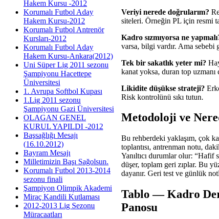
Hakem Kursu -2012
Veriyi nerede doğrularım?
Res
Korumalı Futbol Aday
siteleri. Örneğin PL için resmi 
Hakem Kursu-2012
Korumalı Futbol Antrenör
Kadro sızmıyorsa ne yapmalı
Kursları-2012
varsa, bilgi vardır. Ama sebebi
Korumalı Futbol Aday
Hakem Kursu-Ankara(2012)
Tek bir sakatlık yeter mi?
Hayı
Uni Süper Lig 2011 sezonu
kanat yoksa, duran top uzmanı d
Şampiyonu Hacettepe
Üniversitesi
Likidite düşükse strateji?
Erke
1. Avrupa Softbol Kupası
Risk kontrolünü sıkı tutun.
1.Lig 2011 sezonu
Şampiyonu Gazi Üniversitesi
Metodoloji ve Nere
OLAGAN GENEL
KURUL YAPILDI -2012
Başsağlığı Mesajı
Bu rehberdeki yaklaşım, çok kay
(16.10.2012)
toplantısı, antrenman notu, daki
Bayram Mesajı
Yanıltıcı durumlar olur: “Hafif 
Milletimizin Başı Sağolsun.
düşer, toplam geri zıplar. Bu yü
Korumalı Futbol 2013-2014
dayanır. Geri test ve günlük notl
sezonu finali
Şampiyon Olimpik Akademi
Tablo — Kadro Deri
Miraç Kandili Kutlaması
Panosu
2012-2013 Lig Sezonu
Müracaatları