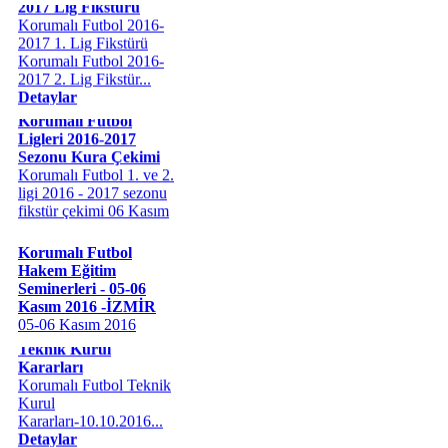
Korumalı Futbol 2016-
2017 1. Lig Fikstürü
Korumalı Futbol 2016-
2017 2. Lig Fikstür...
Detaylar
Korumalı Futbol
Ligleri 2016-2017
Sezonu Kura Çekimi
Korumalı Futbol 1. ve 2.
ligi 2016 - 2017 sezonu
fikstür çekimi 06 Kasım
2016 pazar g&...
Detaylar
Korumalı Futbol
Hakem Eğitim
Seminerleri - 05-06
Kasım 2016 -İZMİR
05-06 Kasım 2016
Korumalı Futbol
tarihlerinde İzmir'de
Teknik Kurul
"Korumalı Futbol Aday
Kararları
Hakem Eğitim Semineri"
Korumalı Futbol Teknik
ve "Ko...
Detaylar
Kurul
Kararları-10.10.2016...
Detaylar
Korumalı Futbol Aday