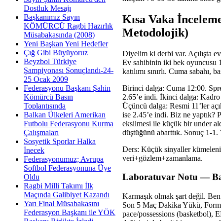
Dostluk Mesajı
Kısa Vaka İncelem
Başkanımız Sayın
KÖMÜRCÜ Ragbi Hazırlık
Metodolojik)
Müsabakasında (2008)
Yeni Başkan Yeni Hedefler
Çığ Gibi Büyüyoruz
Diyelim ki derbi var. Açılışta e
Beyzbol Türkiye
Ev sahibinin iki bek oyuncusu
Şampiyonası Sonuçlandı-24-
katılımı sınırlı. Cuma sabahı, b
25 Ocak 2009
Birinci dalga: Cuma 12:00. Spr
Federasyonu Başkanı Şahin
2.65’e indi. İkinci dalga: Kadro
Kömürcü Basın
Üçüncü dalga: Resmi 11’ler açı
Toplantısında
ise 2.45’e indi. Biz ne yaptık?
Balkan Ülkeleri Amerikan
eksilmesi ile küçük bir under a
Futbolu Federasyonu Kurma
düştüğünü abarttık. Sonuç 1-1. 
Çalışmaları
Sosyetik Sporlar Halka
Ders: Küçük sinyaller kümelenin
İnecek
veri+gözlem+zamanlama.
Federasyonumuz; Avrupa
Softbol Federasyonuna Üye
Laboratuvar Notu — Bas
Oldu
Ragbi Milli Takımı İlk
Maçında Galibiyet Kazandı
Karmaşık olmak şart değil. Ben
Yarı Final Müsabakasını
Son 5 Maç Dakika Yükü, Formasy
Federasyon Başkanı ile YÖK
pace/possessions (basketbol), EL