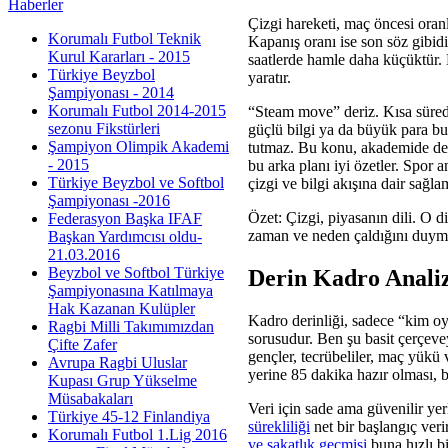
Haberler
Çizgi hareketi, maç öncesi oranl
Korumalı Futbol Teknik
Kapanış oranı ise son söz gibidir
Kurul Kararları - 2015
saatlerde hamle daha küçüktür. 
Türkiye Beyzbol
yaratır.
Şampiyonası - 2014
Korumalı Futbol 2014-2015
“Steam move” deriz. Kısa sürede
sezonu Fikstürleri
güçlü bilgi ya da büyük para bu
Şampiyon Olimpik Akademi
tutmaz. Bu konu, akademide de g
- 2015
bu arka planı iyi özetler. Spor an
Türkiye Beyzbol ve Softbol
çizgi ve bilgi akışına dair sağl
Şampiyonası -2016
Özet: Çizgi, piyasanın dili. O dil
Federasyon Başka IFAF
zaman ve neden çaldığını duyma
Başkan Yardımcısı oldu-
21.03.2016
Beyzbol ve Softbol Türkiye
Derin Kadro Analiz
Şampiyonasına Katılmaya
Hak Kazanan Kulüpler
Kadro derinliği, sadece “kim oy
Ragbi Milli Takımımızdan
sorusudur. Ben şu basit çerçevey
Çifte Zafer
gençler, tecrübeliler, maç yükü
Avrupa Ragbi Uluslar
yerine 85 dakika hazır olması, b
Kupası Grup Yükselme
Müsabakaları
Veri için sade ama güvenilir yer
Türkiye 45-12 Finlandiya
sürekliliği
net bir başlangıç verir
Korumalı Futbol 1.Lig 2016
ve sakatlık geçmişi
buna hızlı bi