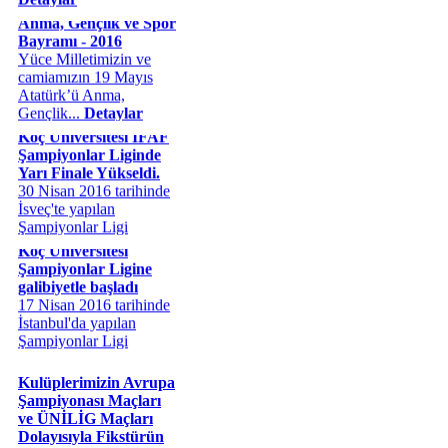
Anma, Gençlik ve Spor
Bayramı - 2016
Yüce Milletimizin ve
camiamızın 19 Mayıs
Atatürk’ü Anma,
Gençlik...
Detaylar
Koç Üniversitesi IFAF
Şampiyonlar Liginde
Yarı Finale Yükseldi.
30 Nisan 2016 tarihinde
İsveç'te yapılan
Şampiyonlar Ligi
müsabakasında Koç ...
Koç Üniversitesi
Detaylar
Şampiyonlar Ligine
galibiyetle başladı
17 Nisan 2016 tarihinde
İstanbul'da yapılan
Şampiyonlar Ligi
maüsabakasında Koç
&Uum...
Detaylar
Kulüplerimizin Avrupa
Şampiyonası Maçları
ve ÜNİLİG Maçları
Dolayısıyla Fikstürün
Revize Edilmiş Hali