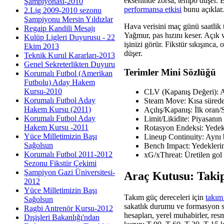
ekseninde zorsa, tempo düşer. 
Şampiyonası-2010
performansa etkisi
bunu açıklar.
2.Lig 2009-2010 sezonu
Şampiyonu Mersin Yıldızlar
Hava verisini maç günü saatlik 
Regaip Kandili Mesajı
Yağmur, pas hızını keser. Açık 
Kulüp Ligleri Duyurusu - 22
işinizi görür. Fikstür sıkışınca,
Ekim 2013
düşer.
Teknik Kurul Kararları-2013
Genel Sekreterlikten Duyuru
Terimler Mini Sözlüğü
Korumalı Futbol (Amerikan
Futbolu) Aday Hakem
Kursu-2010
CLV (Kapanış Değeri): Ald
Korumalı Futbol Aday
Steam Move: Kısa sürede
Hakem Kursu (2011)
Açılış/Kapanış: İlk oran/
Korumalı Futbol Aday
Limit/Likidite: Piyasanın 
Hakem Kursu -2011
Rotasyon Endeksi: Yedekle
Yüce Milletimizin Başı
Lineup Continuity: Aynı b
Sağolsun
Bench Impact: Yedeklerin 
Korumalı Futbol 2011-2012
xG/xThreat: Üretilen gol t
Sezonu Fikstür Çekimi
Şampiyon Gazi Üniversitesi-
Araç Kutusu: Takip
2012
Yüce Milletimizin Başı
Takım güç dereceleri için
takım
Sağolsun
sakatlık durumu ve formasyon sür
Ragbi Antrenör Kursu-2012
hesapları, yerel muhabirler, res
Dışişleri Bakanlığı'ndan