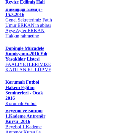
Kulüplerimizin Avrupa
Başsağlığı Mesajı -
Şampiyonası Maçları ve
15.3.2016
ÜNİLİG Maçları
Genel Sekreterimiz Fatih
Dolayısı...
Detaylar
Umur ERKAN'ın ablası
Ayşe Ayfer ERKAN
Hakkın rahmetine
kavuşmuştur. ...
Detaylar
Dopingle Mücadele
Komisyonu-2016 Yılı
Yasaklılar Listesi
FAALİYETLERİMİZE
KATILAN KULÜP VE
SPORCULARIN
DİKKATİNE Türkiye
Korumalı Futbol
Dopingle Mücade...
Hakem Eğitim
Detaylar
Seminerleri - Ocak
2016
Korumalı Futbol
Hakemlerine yönelik
Beyzbol ve Softbol
yapılacak olan seminerler
1.Kademe Antrenör
aşağıdaki belirtilmiştir.
Kursu -2016
T...
Detaylar
Beyzbol 1.Kademe
Antrenör Kursu ile
Softbol 1. Kademe