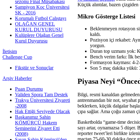
sezonu Final Müsabakası
Küçük alıntılar, bazen çizgiden
Şampiyon Koç Üniversitesi
SK - 2016
Mikro Gösterge Listesi
Korumalı Futbol Çalıştayı
OLAĞAN GENEL
Beklenmeyen rotasyon sin
KURUL DUYURUSU
kaldı.
Kulüplere Olağan Genel
Pozisyon içi rekabet: Ayn
Kurul Duyurusu
yorgun.
Duran top uzmanı yok: Ka
İletişim
Bench verim farkı: İlk be
Challenge Cup
Formasyon kayması: 4-2-3-
Fikstür ve Sonuçlar
Son 5 maç dakika yükü: 3 
Arşiv Haberler
Piyasa Neyi “Önce
Puan Durumu
Bilgi, resmi kanaldan gelmeden s
Validen Spora Tam Destek
antrenmandan bir not, seyahat 
Trakya Üniversitesi Ziyareti
beklerken, küçük dalgalar başlar
-2008
çıpa sağlar. Ama çoğu zaman çi
Hak Ettiği Seviyede Olacak
Başkanımız Şahin
Basketbolda “game-time decision”
KÖMÜRCÜ Hakem
sayı artar, oynamazsa 5 düşer.
Seminerini Ziyaret Etti
reporter tweet’leri birlikte izlen
(2008)
maçtan 75-60-30 dakika önce gel
Sayın Şahin Kömürcü'den