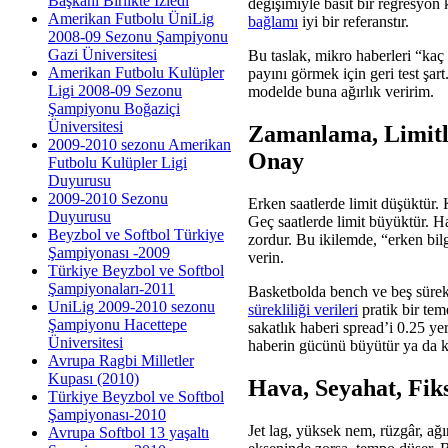
Başkanı Birlikte İzledi
değişimiyle basit bir regresyon
Amerikan Futbolu ÜniLig
bağlamı
iyi bir referanstır.
2008-09 Sezonu Şampiyonu
Gazi Üniversitesi
Bu taslak, mikro haberleri “kaç 
Amerikan Futbolu Kulüpler
payını görmek için geri test şart
Ligi 2008-09 Sezonu
modelde buna ağırlık veririm.
Şampiyonu Boğaziçi
Üniversitesi
Zamanlama, Limitle
2009-2010 sezonu Amerikan
Onay
Futbolu Kulüpler Ligi
Duyurusu
2009-2010 Sezonu
Erken saatlerde limit düşüktür. 
Duyurusu
Geç saatlerde limit büyüktür. 
Beyzbol ve Softbol Türkiye
zordur. Bu ikilemde, “erken bi
Şampiyonası -2009
verin.
Türkiye Beyzbol ve Softbol
Şampiyonaları-2011
Basketbolda bench ve beş sürekl
UniLig 2009-2010 sezonu
sürekliliği verileri
pratik bir teme
Şampiyonu Hacettepe
sakatlık haberi spread’i 0.25 ye
Üniversitesi
haberin gücünü büyütür ya da k
Avrupa Ragbi Milletler
Kupası (2010)
Hava, Seyahat, Fi
Türkiye Beyzbol ve Softbol
Şampiyonası-2010
Jet lag, yüksek nem, rüzgâr, ağı
Avrupa Softbol 13 yaşaltı