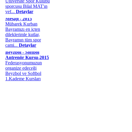
semineri 17-18 Ekim
vef...
Detaylar
Kurban Bayramı
2015 tarihinde...
Mesajı - 2015
Detaylar
Mübarek Kurban
Bayramızı en içten
dileklerimle kutlar,
Bayramın tüm spor
cami...
Detaylar
Beyzbol - Softbol
Antrenör Kursu-2015
Federasyonumuzun
organize edeceği
Beyzbol ve Softbol
1.Kademe Kursları
aşağıdaki program d...
Detaylar