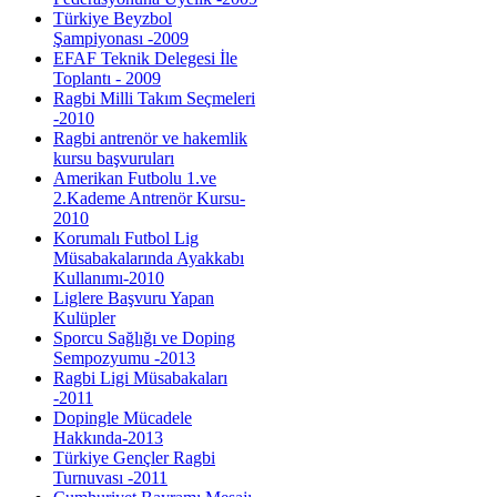
Türkiye Beyzbol
Şampiyonası -2009
EFAF Teknik Delegesi İle
Toplantı - 2009
Ragbi Milli Takım Seçmeleri
-2010
Ragbi antrenör ve hakemlik
kursu başvuruları
Amerikan Futbolu 1.ve
2.Kademe Antrenör Kursu-
2010
Korumalı Futbol Lig
Müsabakalarında Ayakkabı
Kullanımı-2010
Liglere Başvuru Yapan
Kulüpler
Sporcu Sağlığı ve Doping
Sempozyumu -2013
Ragbi Ligi Müsabakaları
-2011
Dopingle Mücadele
Hakkında-2013
Türkiye Gençler Ragbi
Turnuvası -2011