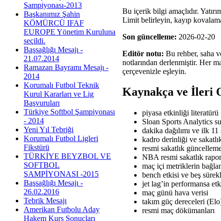
Şampiyonası-2013
Bu içerik bilgi amaçlıdır. Yatır
Başkanımız Şahin
Limit belirleyin, kayıp kovala
KÖMÜRCÜ IFAF
EUROPE Yönetim Kuruluna
Son güncelleme:
2026-02-20
seçildi.
Başsağlığı Mesajı -
Editör notu:
Bu rehber, saha ve
21.07.2014
notlarından derlenmiştir. Her ma
Ramazan Bayramı Mesajı -
çerçevenizle eşleyin.
2014
Korumalı Futbol Teknik
Kaynakça ve İleri
Kurul Kararları ve Lig
Başvuruları
Türkiye Softbol Şampiyonası
piyasa etkinliği literatürü
- 2014
Sloan Sports Analytics s
Yeni Yıl Tebriği
dakika dağılımı ve ilk 11 
Korumalı Futbol Ligleri
kadro derinliği ve sakatlı
Fikstürü
resmi sakatlık güncelleme
TÜRKİYE BEYZBOL VE
NBA resmi sakatlık rapo
SOFTBOL
maç içi metriklerin bağla
ŞAMPİYONASI -2015
bench etkisi ve beş sürekli
Başsağlığı Mesajı -
jet lag’in performansa etk
26.02.2016
maç günü hava verisi
Tebrik Mesajı
takım güç dereceleri (Elo
Amerikan Futbolu Aday
resmi maç dökümanları
Hakem Kurs Sonuçları