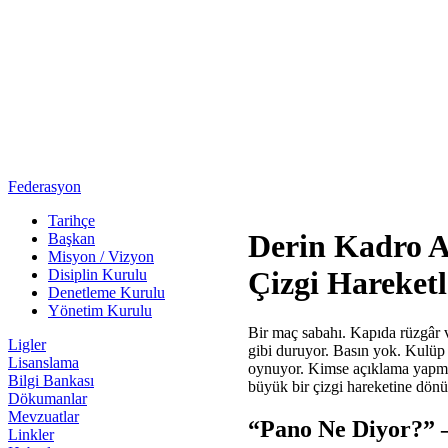
Federasyon
Tarihçe
Derin Kadro A
Başkan
Misyon / Vizyon
Çizgi Hareketl
Disiplin Kurulu
Denetleme Kurulu
Yönetim Kurulu
Bir maç sabahı. Kapıda rüzgâr va
Ligler
gibi duruyor. Basın yok. Kulüp
Lisanslama
oynuyor. Kimse açıklama yapmad
Bilgi Bankası
büyük bir çizgi hareketine dönüş
Dökumanlar
Mevzuatlar
“Pano Ne Diyor?” —
Linkler