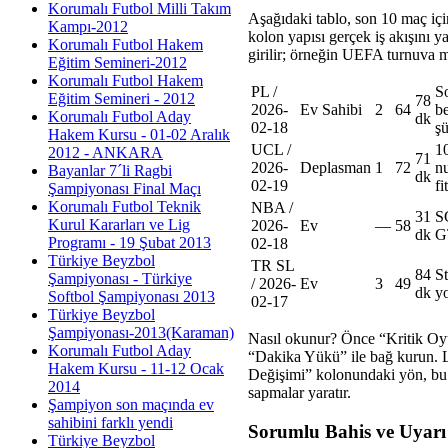
Korumalı Futbol Milli Takım
Aşağıdaki tablo, son 10 maç içi
Kampı-2012
kolon yapısı gerçek iş akışını y
Korumalı Futbol Hakem
girilir; örneğin UEFA turnuva 
Eğitim Semineri-2012
Korumalı Futbol Hakem
PL /
S
Eğitim Semineri - 2012
78
2026-
Ev Sahibi
2
64
b
Korumalı Futbol Aday
dk
02-18
şü
Hakem Kursu - 01-02 Aralık
UCL /
1
2012 - ANKARA
71
2026-
Deplasman
1
72
n
Bayanlar 7´li Ragbi
dk
02-19
fit
Şampiyonası Final Maçı
Korumalı Futbol Teknik
NBA /
31
S
Kurul Kararları ve Lig
2026-
Ev
—
58
dk
G
Programı - 19 Şubat 2013
02-18
Türkiye Beyzbol
TR SL
84
S
Şampiyonası - Türkiye
/ 2026-
Ev
3
49
dk
y
Softbol Şampiyonası 2013
02-17
Türkiye Beyzbol
Şampiyonası-2013(Karaman)
Nasıl okunur? Önce “Kritik O
Korumalı Futbol Aday
“Dakika Yükü” ile bağ kurun. L
Hakem Kursu - 11-12 Ocak
Değişimi” kolonundaki yön, bu 
2014
sapmalar yaratır.
Şampiyon son maçında ev
sahibini farklı yendi
Sorumlu Bahis ve Uyarı
Türkiye Beyzbol