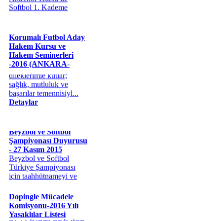
Antrenör Kursu 18 Ocak
- 01 Şubat 2...
Detaylar
Korumalı Futbol Aday
Hakem Kursu ve
Hakem Seminerleri
Yeni Yılı Mesajı(2016)
-2016 (ANKARA-
Yeni Yılınızı en içten
SAKARYA)
dileklerimle kutlar;
Korumalı Futbol Aday
sağlık, mutluluk ve
Hakem Semineri ve İl
başarılar temennisiyl...
Hakemliği Yükselme
Detaylar
Semineri 09-10 Ocak
2016 tarihl...
Detaylar
Beyzbol ve Softbol
Şampiyonası Duyurusu
- 27 Kasım 2015
Beyzbol ve Softbol
Türkiye Şampiyonası
için taahhütnameyi ve
katılım evrakları...
Detaylar
Dopingle Mücadele
Komisyonu-2016 Yılı
Yasaklılar Listesi
FAALİYETLERİMİZE