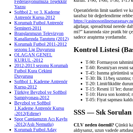
kurun: T-90, T-60, T-30, T-15 ko
Federasyonumuza Teşekkür
Yazısı
Operatörlerin limit saatleri ve k
Softbol 2. ve 3. Kademe
tarafsız bir değerlendirme rehbe
Antrenör Kursu-2012
https://casinosonlineparaguay.ne
Korumalı Futbol Antrenör
ağırlaşır, spread/total nerede da
Semineri-2011
mi?” kararında size pratik bir çe
Branşlarımızın Televizyon
sadece araştırma yordamıdır.
Kanallarında Tanıtımı (2012)
Korumalı Futbol 2011-2012
Kontrol Listesi (Ba
sezonu Lig Duyurusu
OLAGAN GENEL
KURUL -2012
T-90: Formasyon tahmini,
2012-2013 sezonu Korumalı
T-60: Resmi/yarı resmi sa
Futbol Kura Çekimi
T-45: Isınma görüntüsü sız
Duyurusu
T-30: İlk 11/beş sızıntısı
Softbol 1. Kademe Antrenör
T-20: Limit/likidite dur
Kursu-2012
T-15: Resmi 11’ler; duran
Türkiye Beyzbol ve Softbol
T-10: Hava son kontrol; r
Şampiyonası-2012
T-05: Fiyat sapması kald
Beyzbol ve Softbol
1.Kademe Antrenör Kursu
SSS — Sık Sorulan
-2012(Edirne)
Spor Camiamızın Acı Kaybı
-2012(Aslı Nemutlu)
CLV neden önemli?
Çünkü kara
Korumalı Futbol Aday
aldıysanız, uzun vadede artıdası