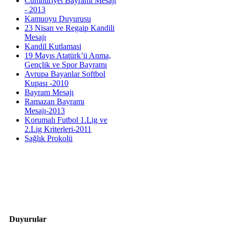
Cumhuriyet Bayramı Mesajı
- 2013
Kamuoyu Duyurusu
23 Nisan ve Regaip Kandili
Mesajı
Kandil Kutlamasi
19 Mayıs Atatürk’ü Anma,
Gençlik ve Spor Bayramı
Avrupa Bayanlar Softbol
Kupası -2010
Bayram Mesajı
Ramazan Bayramı
Mesajı-2013
Korumalı Futbol 1.Lig ve
2.Lig Kriterleri-2011
Sağlık Prokolü
Korumalı Futbol 2016-
Duyurular
2017 Lig Fikstürü