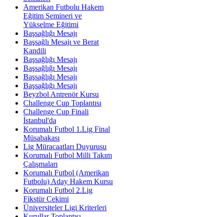
Amerikan Futbolu Hakem
Eğitim Semineri ve
Yükselme Eğitimi
Başsağlığı Mesajı
Başsağlı Mesajı ve Berat
Kandili
Başsağlığı Mesajı
Başsağlığı Mesajı
Başsağlığı Mesajı
Başsağlığı Mesajı
Beyzbol Antrenör Kursu
Challenge Cup Toplantısı
Challenge Cup Finali
İstanbul'da
Korumalı Futbol 1.Lig Final
Müsabakası
Lig Müracaatları Duyurusu
Korumalı Futbol Milli Takım
Çalışmaları
Korumalı Futbol (Amerikan
Futbolu) Aday Hakem Kursu
Korumalı Futbol 2.Lig
Fikstür Cekimi
Üniversiteler Ligi Kriterleri
Kurullar Toplantısı