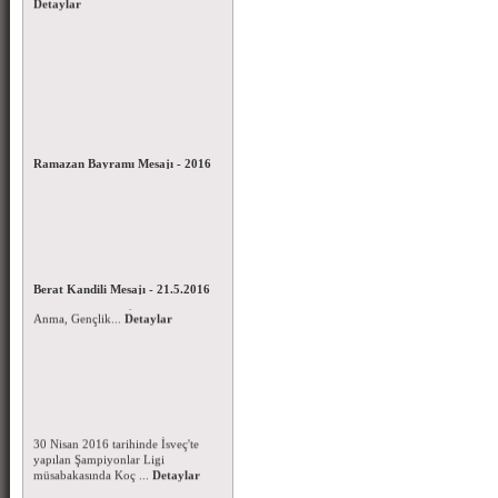
Ramazan Bayramı Mesajı - 2016
Mübarek Ramazan Bayramınızı en
içten dileklerimle kutlar;Bayramın
İslamın alemi, &...
Detaylar
19 Mayıs Atatürk’ü Anma,
Gençlik ve Spor Bayramı - 2016
Yüce Milletimizin ve
Berat Kandili Mesajı - 21.5.2016
camiamızın 19 Mayıs Atatürk’ü
Mübarek Berat Kandilinizi en
Anma, Gençlik...
Detaylar
içten dileklerimle kutlar; Bu
mübarek gecenin, tü...
Detaylar
Koç Üniversitesi IFAF
Şampiyonlar Liginde Yarı Finale
Yükseldi.
30 Nisan 2016 tarihinde İsveç'te
yapılan Şampiyonlar Ligi
müsabakasında Koç ...
Detaylar