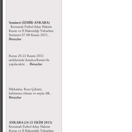
Korumalı Futbol Aday Hakem
Kursu - İl Hakemliği Yükselme
Semineri (İZMİR-ANKARA)
Korumalı Futbol Aday Hakem
Kursu ve İl Hakemliği Yükselme
Semineri 07-08 Kasım 2015...
Detaylar
Beyzbol ve Softbol Aday Hakem
Kursu
Beyzbol ve Softbol Aday Hakem
Kursu 20-22 Kasım 2015
tarihlerinde Antalya/Kemer'de
yapılacaktır. ...
Detaylar
Korumalı Futbol Ligi Kura
Çekimi
Korumalı Futbol Kulüpleri
Dikkatine; Kura Çekimi;
haftasonu olması ve seçim d&...
Detaylar
Korumalı Futbol Aday Hakem
Kursu ve Hakem Semineri-
ANKARA (24-25 EKİM 2015)
Korumalı Futbol Aday Hakem
Kursu ve İl Hakemliği Yükselme
semineri 24-25 Ekim 2015