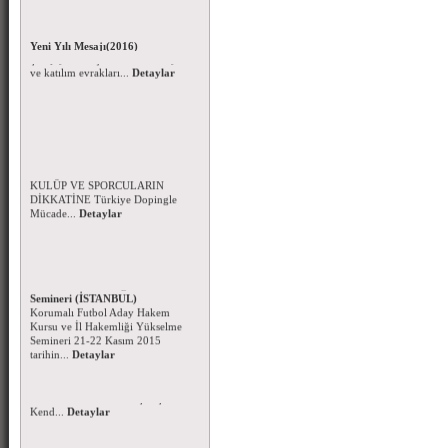
Beyzbol ve Softbol Şampiyonası
Duyurusu - 27 Kasım 2015
Beyzbol ve Softbol Türkiye
Yeni Yılı Mesajı(2016)
Şampiyonası için taahhütnameyi
Yeni Yılınızı en içten dileklerimle
ve katılım evrakları...
Detaylar
kutlar; sağlık, mutluluk ve
başarılar temennisiyl...
Detaylar
Dopingle Mücadele Komisyonu-
2016 Yılı Yasaklılar Listesi
FAALİYETLERİMİZE KATILAN
KULÜP VE SPORCULARIN
DİKKATİNE Türkiye Dopingle
Mücade...
Detaylar
Korumalı Futbol Aday Hakem
Kursu - İl Hakemliği Yükselme
Semineri (İSTANBUL)
Korumalı Futbol Aday Hakem
Kursu ve İl Hakemliği Yükselme
Semineri 21-22 Kasım 2015
tarihin...
Detaylar
Başsağlığı Mesajı - 09.11.2015
Sporcumuz Ayberk MANCI
Romanya'da ki elim kaza ile
Hakkın rahmetine kavuşmuştur.
Kend...
Detaylar