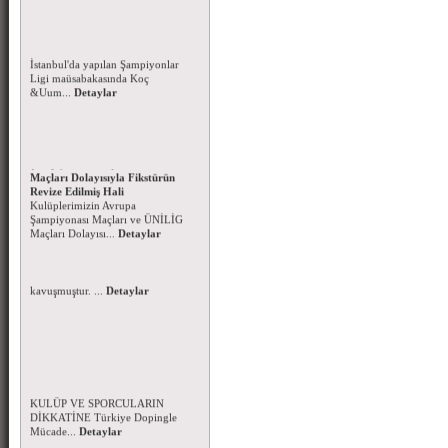
Koç Üniversitesi Şampiyonlar
Ligine galibiyetle başladı
17 Nisan 2016 tarihinde
İstanbul'da yapılan Şampiyonlar
Ligi maüsabakasında Koç
&Uum...
Detaylar
Kulüplerimizin Avrupa
Şampiyonası Maçları ve ÜNİLİG
Maçları Dolayısıyla Fikstürün
Revize Edilmiş Hali
Kulüplerimizin Avrupa
Şampiyonası Maçları ve ÜNİLİG
Maçları Dolayısı...
Detaylar
Başsağlığı Mesajı - 15.3.2016
Genel Sekreterimiz Fatih Umur
ERKAN'ın ablası Ayşe Ayfer
ERKAN Hakkın rahmetine
kavuşmuştur. ...
Detaylar
Dopingle Mücadele Komisyonu-
2016 Yılı Yasaklılar Listesi
FAALİYETLERİMİZE KATILAN
KULÜP VE SPORCULARIN
DİKKATİNE Türkiye Dopingle
Mücade...
Detaylar