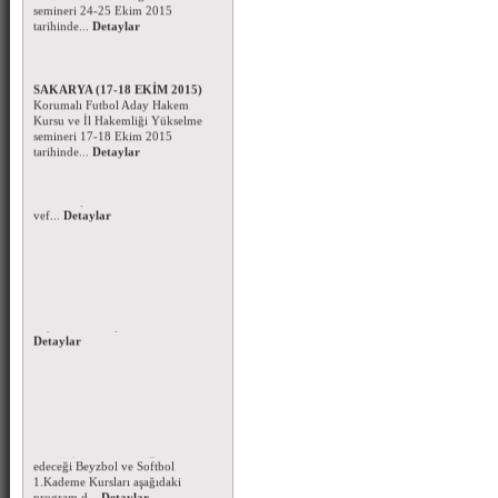
tarihinde...
Detaylar
Korumalı Futbol Aday Hakem
Kursu ve Hakem Semineri -
SAKARYA (17-18 EKİM 2015)
Korumalı Futbol Aday Hakem
Kursu ve İl Hakemliği Yükselme
semineri 17-18 Ekim 2015
tarihinde...
Detaylar
Başsağlığı Mesajı - 05.10.2015
Amerikan Futbolu
takımlarımızdan Üniversite Spor
Kulübü sporcusu Bilal MAT'ın
vef...
Detaylar
Kurban Bayramı Mesajı - 2015
Mübarek Kurban Bayramızı en
içten dileklerimle kutlar,
Bayramın tüm spor cami...
Detaylar
Beyzbol - Softbol Antrenör
Kursu-2015
Federasyonumuzun organize
edeceği Beyzbol ve Softbol
1.Kademe Kursları aşağıdaki
program d...
Detaylar