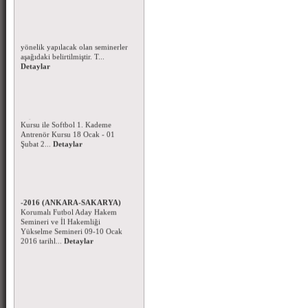
Korumalı Futbol Hakem Eğitim
Seminerleri - Ocak 2016
Korumalı Futbol Hakemlerine
yönelik yapılacak olan seminerler
aşağıdaki belirtilmiştir. T...
Detaylar
Beyzbol ve Softbol 1.Kademe
Antrenör Kursu -2016
Beyzbol 1.Kademe Antrenör
Kursu ile Softbol 1. Kademe
Antrenör Kursu 18 Ocak - 01
Şubat 2...
Detaylar
Korumalı Futbol Aday Hakem
Kursu ve Hakem Seminerleri
-2016 (ANKARA-SAKARYA)
Korumalı Futbol Aday Hakem
Semineri ve İl Hakemliği
Yükselme Semineri 09-10 Ocak
2016 tarihl...
Detaylar