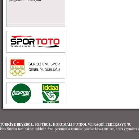
TÜRKİYE BEYZBOL, SOFTBOL, KORUMALI FUTBOL VE RAGBİ FEDERASYONU
İşbu Sitenin tüm hakları saklıdır. Site içerisindeki resimler, yazılar başka sitelere, ticari yayınl