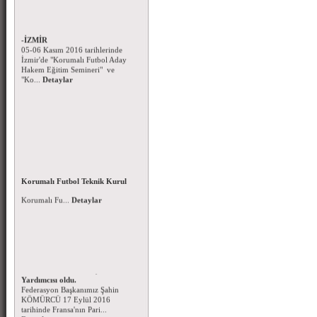
Korumalı Futbol Hakem Eğitim
Seminerleri - 05-06 Kasım 2016
-İZMİR
05-06 Kasım 2016 tarihlerinde
İzmir'de "Korumalı Futbol Aday
Hakem Eğitim Semineri" ve
"Ko...
Detaylar
Korumalı Futbol Aday Hakem
Kursu (Ankara-İstanbul-İzmir)
15 – 16 EKİM 2016 tarihlerinde
Korumalı Futbol Teknik Kurul
Ankara – İstanbul - İzmir'de
Kararları
Korumalı Fu...
Detaylar
Korumalı Futbol Teknik Kurul
Kararları-10.10.2016...
Detaylar
Federasyon Başkanımız Şahin
KÖMÜRCÜ IFAF Başkan
Yardımcısı oldu.
Federasyon Başkanımız Şahin
KÖMÜRCÜ 17 Eylül 2016
tarihinde Fransa'nın Pari...
Detaylar