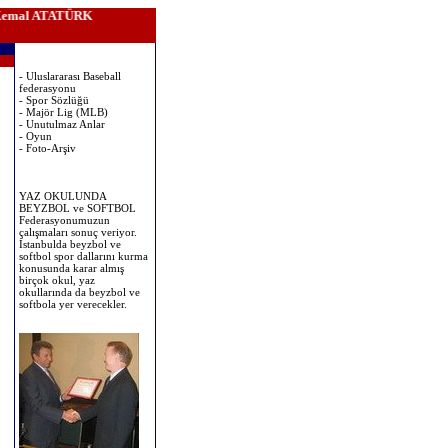
Kemal ATATÜRK
- Uluslararası Baseball
federasyonu
- Spor Sözlüğü
- Majör Lig (MLB)
- Unutulmaz Anlar
- Oyun
- Foto-Arşiv
YAZ OKULUNDA
BEYZBOL ve SOFTBOL
Federasyonumuzun
çalışmaları sonuç veriyor.
İstanbulda beyzbol ve
softbol spor dallarını kurma
konusunda karar almış
birçok okul, yaz
okullarında da beyzbol ve
softbola yer verecekler.