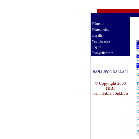
Bütün millet ve memleket evlatlarını sportmen yapabilmek için sarfed
Yönetim
Yönetmelik
Kurallar
Yayınlarımız
Y
D
Erişim
M
Faaliyetlerimiz
G
M
Y
M
BA?LI SPOR DALLARI
R
E
© Copyright 2003
T
TBBF
Ö
Tüm Hakları Saklıdır
A
G
V
E
O
S
C
F
G
F