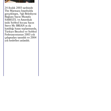
24 Aralık 2003 tarihinde
The Marmara Istanbulda
gerçekleşen, ?işli Belediyesi
Başkanı Sayın Mustafa
SARIGÜL ve Amerikalı
ünlü Softbol hocası Sayın
Steve Mc BRIAN ın da
katıldığı basın toplantısında,
Türkiye Beyzbol ve Softbol
Federasyonunun 2003 yılı
çalışmaları tanıtıldı ve 2004
yılı hedefleri anlatıldı.