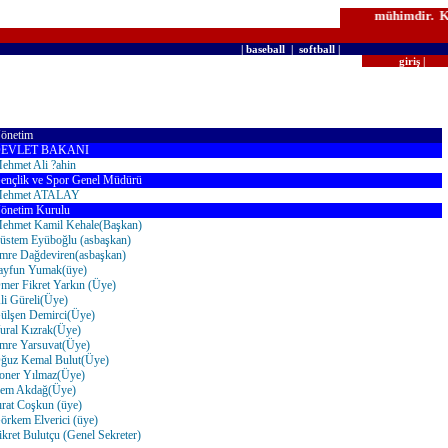
ilen çalışmanın ehemmiyet ve kudsiyeti aynı derecede kıymetli ve mühimdir. 
|
baseball
|
softball
|
|
giriş
önetim
EVLET BAKANI
ehmet Ali ?ahin
ençlik ve Spor Genel Müdürü
ehmet ATALAY
önetim Kurulu
ehmet Kamil Kehale(Başkan)
üstem Eyüboğlu (asbaşkan)
mre Dağdeviren(asbaşkan)
ayfun Yumak(üye)
mer Fikret Yarkın (Üye)
li Güreli(Üye)
ülşen Demirci(Üye)
ural Kızrak(Üye)
mre Yarsuvat(Üye)
ğuz Kemal Bulut(Üye)
oner Yılmaz(Üye)
em Akdağ(Üye)
ırat Coşkun (üye)
örkem Elverici (üye)
ikret Bulutçu (Genel Sekreter)