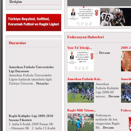
İletişim
Federasyon Haberleri
Duyurular
Yeni Yıl Tebriği...
2009-2
...
Devamı
Amerikan Futbolu Üniversiteler
Ligi Duyurusu
Amerikan Futbolu Üniversiteler
Ligine katılacak takımlarla ilgili
Amerikan Futbolu Kul...
Amerik
Türkiye Üniversit...
Detaylar
Amerikan
Futbolu Kulüpler
Ligi 2008-09
sezonu...
Devamı
Ragbi Milli Takımı...
Federa
Ragbi Kulüpler Ligi 2009-2010
Federasyon
Sezonu Fikstürü
tarihinde ilk kez
1. hafta 6 Aralık 2009 Pumas SK
oluşturulan Ragbi
– Ottomans SK 2. hafta 13 Aralık
Mi...
Devamı
2009 Lions SK ...
Detaylar