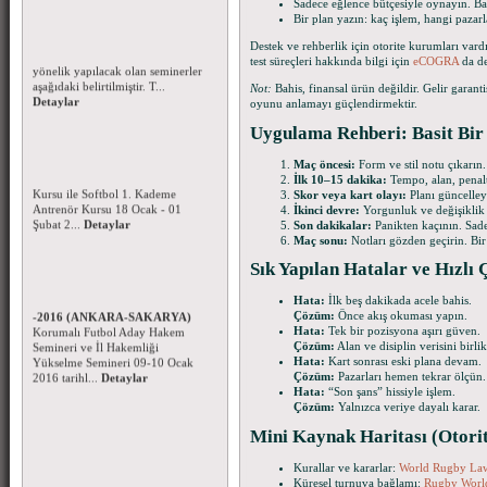
Sadece eğlence bütçesiyle oynayın. Ba
Korumalı Futbol Hakem Eğitim
Bir plan yazın: kaç işlem, hangi pazar
Seminerleri - Ocak 2016
Korumalı Futbol Hakemlerine
Destek ve rehberlik için otorite kurumları vard
yönelik yapılacak olan seminerler
test süreçleri hakkında bilgi için
eCOGRA
da de
aşağıdaki belirtilmiştir. T...
Detaylar
Not:
Bahis, finansal ürün değildir. Gelir garanti
oyunu anlamayı güçlendirmektir.
Uygulama Rehberi: Basit Bir 
Beyzbol ve Softbol 1.Kademe
Antrenör Kursu -2016
Beyzbol 1.Kademe Antrenör
Maç öncesi:
Form ve stil notu çıkarın.
Kursu ile Softbol 1. Kademe
İlk 10–15 dakika:
Tempo, alan, penaltı
Antrenör Kursu 18 Ocak - 01
Skor veya kart olayı:
Planı güncelley
Şubat 2...
Detaylar
İkinci devre:
Yorgunluk ve değişiklik 
Son dakikalar:
Panikten kaçının. Sadec
Maç sonu:
Notları gözden geçirin. Bir
Sık Yapılan Hatalar ve Hızlı
Korumalı Futbol Aday Hakem
Kursu ve Hakem Seminerleri
Hata:
İlk beş dakikada acele bahis.
-2016 (ANKARA-SAKARYA)
Çözüm:
Önce akış okuması yapın.
Korumalı Futbol Aday Hakem
Hata:
Tek bir pozisyona aşırı güven.
Semineri ve İl Hakemliği
Çözüm:
Alan ve disiplin verisini birli
Yükselme Semineri 09-10 Ocak
Hata:
Kart sonrası eski plana devam.
2016 tarihl...
Detaylar
Çözüm:
Pazarları hemen tekrar ölçün.
Hata:
“Son şans” hissiyle işlem.
Çözüm:
Yalnızca veriye dayalı karar.
Mini Kaynak Haritası (Otorit
Kurallar ve kararlar:
World Rugby La
Küresel turnuva bağlamı:
Rugby Worl