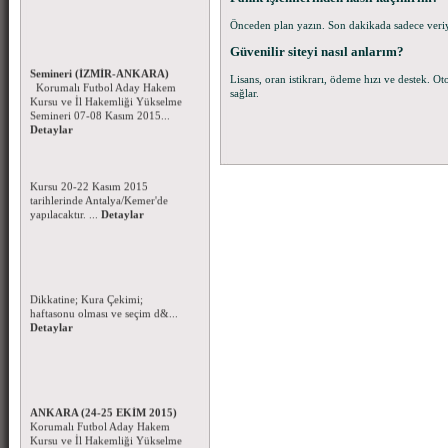
Önceden plan yazın. Son dakikada sadece veri
Korumalı Futbol Aday Hakem
Kursu - İl Hakemliği Yükselme
Güvenilir siteyi nasıl anlarım?
Semineri (İZMİR-ANKARA)
Başsağlığı Mesajı - 09.11.2015
Korumalı Futbol Aday Hakem
Sporcumuz Ayberk MANCI
Lisans, oran istikrarı, ödeme hızı ve destek. Oto
Kursu ve İl Hakemliği Yükselme
Romanya'da ki elim kaza ile
sağlar.
Semineri 07-08 Kasım 2015...
Hakkın rahmetine kavuşmuştur.
Detaylar
Kend...
Detaylar
Beyzbol ve Softbol Aday Hakem
Kursu
Beyzbol ve Softbol Aday Hakem
Kursu 20-22 Kasım 2015
tarihlerinde Antalya/Kemer'de
yapılacaktır. ...
Detaylar
Korumalı Futbol Ligi Kura
Çekimi
Korumalı Futbol Kulüpleri
Dikkatine; Kura Çekimi;
haftasonu olması ve seçim d&...
Detaylar
Korumalı Futbol Aday Hakem
Kursu ve Hakem Semineri-
ANKARA (24-25 EKİM 2015)
Korumalı Futbol Aday Hakem
Kursu ve İl Hakemliği Yükselme
semineri 24-25 Ekim 2015