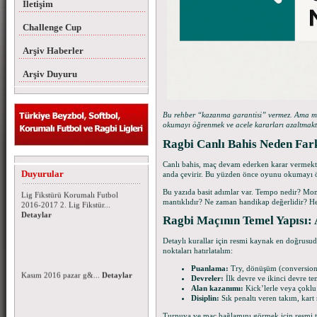
İletişim
Challenge Cup
Arşiv Haberler
Arşiv Duyuru
Bu rehber “kazanma garantisi” vermez. Ama ma
okumayı öğrenmek ve acele kararları azaltmaktı
Ragbi Canlı Bahis Neden Far
Korumalı Futbol 2016-2017 Lig
Canlı bahis, maç devam ederken karar vermektir. 
Fikstürü
Duyurular
anda çevirir. Bu yüzden önce oyunu okumayı öğr
Korumalı Futbol 2016-2017 1.
Lig Fikstürü Korumalı Futbol
Bu yazıda basit adımlar var. Tempo nedir? Mo
2016-2017 2. Lig Fikstür...
mantıklıdır? Ne zaman handikap değerlidir? Hep
Detaylar
Ragbi Maçının Temel Yapısı: 
Detaylı kurallar için resmi kaynak en doğrusu
noktaları hatırlatalım:
Puanlama:
Try, dönüşüm (conversion),
Devreler:
İlk devre ve ikinci devre tem
Alan kazanımı:
Kick’lerle veya çoklu f
Disiplin:
Sık penaltı veren takım, kart r
Turnuva ve maç bağlamını görmek için resmi tu