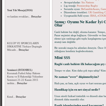
Avrupa/uluslar:
Six Nations
Lig örneği:
Premiership Rugby
Yeni Yılı Mesajı(2016)
Sorumlu oyun:
BeGambleAware
,
Gam
Yeni Yılınızı en içten dileklerimle
Düzenleme örnekleri:
UK Gambling C
kutlar; sağlık, mutluluk ve
Uyuşmazlık/Adil oyun:
IBAS
,
eCOGR
başarılar temennisiyl...
Detaylar
Sonuç: Oyunu Ne Kadar İyi O
Olur
Dopingle Mücadele Komisyonu-
Canlı bahiste hız değil, okuma kazanır. Tempo, 
2016 Yılı Yasaklılar Listesi
Pazar seçimini akışa bağlayın. Güvenilir ve lisansl
FAALİYETLERİMİZE KATILAN
eleme için rankings gibi toplu karşılaştırma i
KULÜP VE SPORCULARIN
Beyzbol ve Softbol Şampiyonası
strateji tam değildir.
DİKKATİNE Türkiye Dopingle
Duyurusu - 27 Kasım 2015
Mücade...
Detaylar
Beyzbol ve Softbol Türkiye
Bir sonraki maçta bu adımları deneyin. Önce 10
Şampiyonası için taahhütnameyi
olduğunu kendiniz keşfedeceksiniz.
ve katılım evrakları...
Detaylar
Mini SSS
Korumalı Futbol Aday Hakem
Kursu - İl Hakemliği Yükselme
Ragbi canlı bahiste ilk bakacağım şey
Semineri (İSTANBUL)
Korumalı Futbol Aday Hakem
Tempo ve alan. Kim daha çok topa sahip? Kim ra
Kursu ve İl Hakemliği Yükselme
Semineri 21-22 Kasım 2015
Ne zaman “over” düşünmeliyim?
tarihin...
Detaylar
Hızlı pas, az hata, açık oyun ve kart sonrası ge
Handikap için en net sinyal nedir?
Uzun süreli fiziksel üstünlük ve düzenli alan
dönmek daha mantıklı olur.
Panik işlemlerinden nasıl kaçınırım?