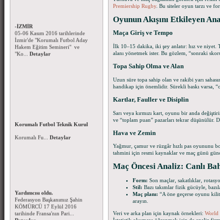
Korumalı Futbol Hakem Eğitim
Premiership Rugby
. Bu siteler oyun tarzı ve fo
Seminerleri - 05-06 Kasım 2016
Oyunun Akışını Etkileyen An
-İZMİR
Korumalı Futbol Ligleri 2016-
05-06 Kasım 2016 tarihlerinde
2017 Sezonu Kura Çekimi
İzmir'de "Korumalı Futbol Aday
Maça Giriş ve Tempo
Korumalı Futbol 1. ve 2. ligi 2016
Hakem Eğitim Semineri" ve
- 2017 sezonu fikstür çekimi 06
"Ko...
Detaylar
İlk 10–15 dakika, iki şey anlatır: hız ve niyet.
Kasım 2016 pazar g&...
Detaylar
alanı yönetmek ister. Bu gözlem, “sonraki skor
Topa Sahip Olma ve Alan
Uzun süre topa sahip olan ve rakibi yarı sahas
handikap için önemlidir. Sürekli baskı varsa, “
Kartlar, Fauller ve Disiplin
Sarı veya kırmızı kart, oyunu bir anda değiştiri
Korumalı Futbol Teknik Kurul
ve “toplam puan” pazarları tekrar düşünülür. Dis
Kararları
Korumalı Futbol Teknik Kurul
Hava ve Zemin
Kararları-10.10.2016...
Detaylar
Yağmur, çamur ve rüzgâr hızlı pas oyununu boz
tahmini için resmi kaynaklar ve maç günü günc
Maç Öncesi Analiz: Canlı Bah
Federasyon Başkanımız Şahin
KÖMÜRCÜ IFAF Başkan
Form:
Son maçlar, sakatlıklar, rotasyo
Yardımcısı oldu.
Korumalı Futbol Aday Hakem
Stil:
Bazı takımlar fizik gücüyle, bazıl
Federasyon Başkanımız Şahin
Kursu (Ankara-İstanbul-İzmir)
Maç planı:
“A öne geçerse oyunu kilit
KÖMÜRCÜ 17 Eylül 2016
15 – 16 EKİM 2016 tarihlerinde
arayın.
tarihinde Fransa'nın Pari...
Ankara – İstanbul - İzmir'de
Detaylar
Veri ve arka plan için kaynak örnekleri:
World
Korumalı Fu...
Detaylar
İstatistik okumayı öğrenmek için de analiz firm