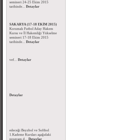
tarihinde...
Detaylar
Korumalı Futbol Aday Hakem
Kursu ve Hakem Semineri -
SAKARYA (17-18 EKİM 2015)
Korumalı Futbol Aday Hakem
Kursu ve İl Hakemliği Yükselme
semineri 17-18 Ekim 2015
tarihinde...
Detaylar
Başsağlığı Mesajı - 05.10.2015
Amerikan Futbolu
takımlarımızdan Üniversite Spor
Kulübü sporcusu Bilal MAT'ın
vef...
Detaylar
Beyzbol - Softbol Antrenör
Kursu-2015
Federasyonumuzun organize
edeceği Beyzbol ve Softbol
Kurban Bayramı Mesajı - 2015
1.Kademe Kursları aşağıdaki
Mübarek Kurban Bayramızı en
program d...
Detaylar
içten dileklerimle kutlar,
Bayramın tüm spor cami...