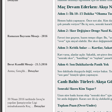
Maç Devam Ederken: Akışı N
Adım 1: İlk 10–15 Dakika “Okuma Tu
Hemen bahis yapmayın. Önce not alın. Kim da
çok penaltı veriyor? Bu üç soru, sonraki kararla
Adım 2: Skor Değişince Denge Nasıl 
Ramazan Bayramı Mesajı - 2016
Mübarek Ramazan Bayramınızı en
Favori öne geçerse, bazen tempo düşer. Bu, “unde
içten dileklerimle kutlar;Bayramın
“over” için sinyal olabilir. Her skor değişimin
İslamın alemi, &...
Detaylar
Adım 3: Kritik Anlar — Kartlar, Sakatl
Kart varsa, alanlar açılır. Sakatlık, set-piece d
“sonraki skor”, “handikap” ve “toplam” pazarla
Berat Kandili Mesajı - 21.5.2016
Mübarek Berat Kandilinizi en
Adım 4: Son Dakikalarda Panik Yok
içten dileklerimle kutlar; Bu
mübarek gecenin, tü...
Detaylar
Son dakikada duyguyla değil, veriye bakın. 
“son şans” hissiyle işlem yapmayın.
Canlı Bahis Türleri: Akışa G
Koç Üniversitesi IFAF
Şampiyonlar Liginde Yarı Finale
Sonraki Skoru Kim Yapar?
Yükseldi.
30 Nisan 2016 tarihinde İsveç'te
Uzun süre baskı kuran ekip “sonraki skor” için 
19 Mayıs Atatürk’ü Anma,
yapılan Şampiyonlar Ligi
bir anda değiştirir. Kararı
son iki-üç dakikalık
g
Gençlik ve Spor Bayramı - 2016
müsabakasında Koç ...
Detaylar
Yüce Milletimizin ve
Toplam Puan (Over/Under)
camiamızın 19 Mayıs Atatürk’ü
Anma, Gençlik...
Detaylar