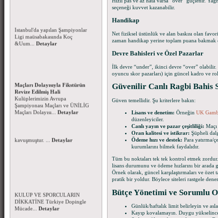
Hızlı pas ve az hata varsa “over” güçlenir. Ya
Koç Üniversitesi Şampiyonlar
seçeneği kuvvet kazanabilir.
Ligine galibiyetle başladı
17 Nisan 2016 tarihinde
Handikap
İstanbul'da yapılan Şampiyonlar
Ligi maüsabakasında Koç
Net fiziksel üstünlük ve alan baskısı olan fav
&Uum...
Detaylar
zaman handikap yerine toplam puana bakmak da
Devre Bahisleri ve Özel Pazarlar
Kulüplerimizin Avrupa
İlk devre “under”, ikinci devre “over” olabilir.
Şampiyonası Maçları ve ÜNİLİG
oyuncu skor pazarları) için güncel kadro ve rol b
Maçları Dolayısıyla Fikstürün
Revize Edilmiş Hali
Güvenilir Canlı Ragbi Bahis S
Kulüplerimizin Avrupa
Şampiyonası Maçları ve ÜNİLİG
Güven temellidir. Şu kriterlere bakın:
Maçları Dolayısı...
Detaylar
Lisans ve denetim:
Örneğin
UK Gamb
düzenleyiciler.
Canlı yayın ve pazar çeşitliliği:
Maçı 
Oran kalitesi ve istikrar:
Şüpheli dal
Ödeme hızı ve destek:
Para yatırma/çe
kurumlarını bilmek faydalıdır.
Tüm bu noktaları tek tek kontrol etmek zordur. 
lisans durumunu ve ödeme hızlarını bir arada gör
Dopingle Mücadele Komisyonu-
Örnek olarak, güncel karşılaştırmaları ve özet 
2016 Yılı Yasaklılar Listesi
pratik bir yoldur. Böylece siteleri rastgele dene
FAALİYETLERİMİZE KATILAN
KULÜP VE SPORCULARIN
Başsağlığı Mesajı - 15.3.2016
Bütçe Yönetimi ve Sorumlu 
DİKKATİNE Türkiye Dopingle
Genel Sekreterimiz Fatih Umur
Mücade...
Detaylar
ERKAN'ın ablası Ayşe Ayfer
Günlük/haftalık limit belirleyin ve asl
ERKAN Hakkın rahmetine
Kayıp kovalamayın. Duygu yükselince
kavuşmuştur. ...
Detaylar