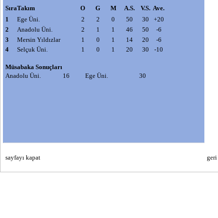
Sıra
Takım
O
G
M
A.S.
V.S.
Ave.
1
Ege Üni.
2
2
0
50
30
+20
2
Anadolu Üni.
2
1
1
46
50
-6
3
Mersin Yıldızlar
1
0
1
14
20
-6
4
Selçuk Üni.
1
0
1
20
30
-10
Müsabaka Sonuçları
Anadolu Üni.
16
Ege Üni.
30
sayfayı kapat
geri