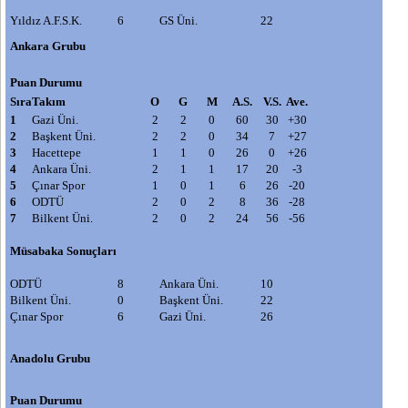
Yıldız A.F.S.K.
6
GS Üni.
22
Ankara Grubu
Puan Durumu
Sıra
Takım
O
G
M
A.S.
V.S.
Ave.
1
Gazi
Üni.
2
2
0
60
30
+30
2
Başkent Ü
ni.
2
2
0
34
7
+27
3
Hacettepe
1
1
0
26
0
+26
4
Ankara Ü
ni
.
2
1
1
17
20
-3
5
Çınar S
por
1
0
1
6
26
-20
6
ODT
Ü
2
0
2
8
36
-28
7
Bilkent Ün
i
.
2
0
2
24
56
-56
Müsabaka Sonuçları
ODTÜ
8
Ankara Üni.
10
Bilkent Üni.
0
Başkent Üni.
22
Çınar Spor
6
Gazi Üni.
26
Anadolu Grubu
Puan Durumu