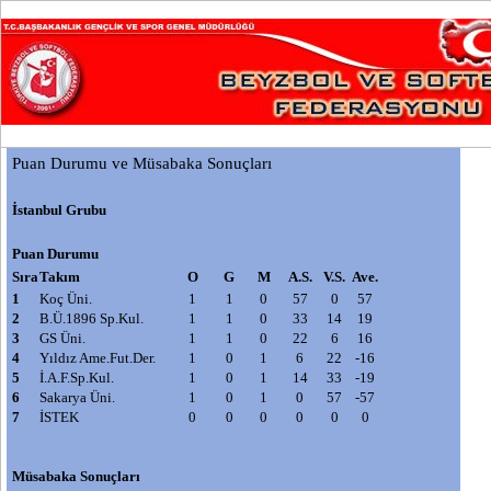
Puan Durumu ve Müsabaka Sonuçları
İstanbul Grubu
Puan Durumu
Sıra
Takım
O
G
M
A.S.
V.S.
Ave.
1
Koç Üni.
1
1
0
57
0
57
2
B.Ü.1896 Sp.Kul.
1
1
0
33
14
19
3
GS Üni.
1
1
0
22
6
16
4
Yıldız Ame.Fut.Der.
1
0
1
6
22
-16
5
İ.A.F.Sp.Kul.
1
0
1
14
33
-19
6
Sakarya Üni.
1
0
1
0
57
-57
7
İSTEK
0
0
0
0
0
0
Müsabaka Sonuçları