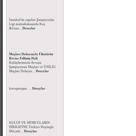
Koç Üniversitesi Şampiyonlar
Ligine galibiyetle başladı
17 Nisan 2016 tarihinde
İstanbul'da yapılan Şampiyonlar
Ligi maüsabakasında Koç
&Uum...
Detaylar
Kulüplerimizin Avrupa
Şampiyonası Maçları ve ÜNİLİG
Maçları Dolayısıyla Fikstürün
Revize Edilmiş Hali
Kulüplerimizin Avrupa
Şampiyonası Maçları ve ÜNİLİG
Maçları Dolayısı...
Detaylar
Başsağlığı Mesajı - 15.3.2016
Genel Sekreterimiz Fatih Umur
ERKAN'ın ablası Ayşe Ayfer
ERKAN Hakkın rahmetine
kavuşmuştur. ...
Detaylar
Dopingle Mücadele Komisyonu-
2016 Yılı Yasaklılar Listesi
FAALİYETLERİMİZE KATILAN
KULÜP VE SPORCULARIN
DİKKATİNE Türkiye Dopingle
Mücade...
Detaylar