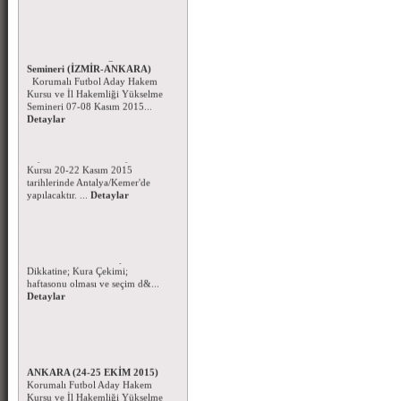
Korumalı Futbol Aday Hakem
Kursu - İl Hakemliği Yükselme
Semineri (İZMİR-ANKARA)
Korumalı Futbol Aday Hakem
Kursu ve İl Hakemliği Yükselme
Semineri 07-08 Kasım 2015...
Detaylar
Beyzbol ve Softbol Aday Hakem
Kursu
Beyzbol ve Softbol Aday Hakem
Kursu 20-22 Kasım 2015
tarihlerinde Antalya/Kemer'de
yapılacaktır. ...
Detaylar
Korumalı Futbol Ligi Kura
Çekimi
Korumalı Futbol Kulüpleri
Dikkatine; Kura Çekimi;
haftasonu olması ve seçim d&...
Detaylar
Korumalı Futbol Aday Hakem
Kursu ve Hakem Semineri-
ANKARA (24-25 EKİM 2015)
Korumalı Futbol Aday Hakem
Kursu ve İl Hakemliği Yükselme
semineri 24-25 Ekim 2015