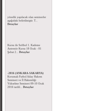
Korumalı Futbol Hakem Eğitim
Seminerleri - Ocak 2016
Korumalı Futbol Hakemlerine
yönelik yapılacak olan seminerler
aşağıdaki belirtilmiştir. T...
Detaylar
Beyzbol ve Softbol 1.Kademe
Antrenör Kursu -2016
Beyzbol 1.Kademe Antrenör
Kursu ile Softbol 1. Kademe
Antrenör Kursu 18 Ocak - 01
Şubat 2...
Detaylar
Korumalı Futbol Aday Hakem
Kursu ve Hakem Seminerleri
-2016 (ANKARA-SAKARYA)
Korumalı Futbol Aday Hakem
Semineri ve İl Hakemliği
Yükselme Semineri 09-10 Ocak
2016 tarihl...
Detaylar