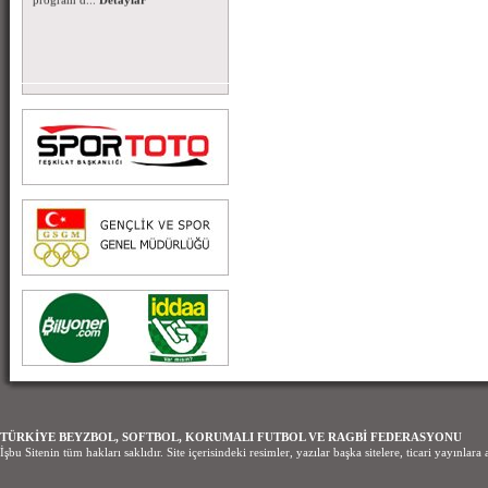
TÜRKİYE BEYZBOL, SOFTBOL, KORUMALI FUTBOL VE RAGBİ FEDERASYONU
İşbu Sitenin tüm hakları saklıdır. Site içerisindeki resimler, yazılar başka sitelere, ticari yayınl