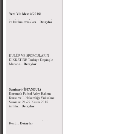
Beyzbol ve Softbol Şampiyonası
Duyurusu - 27 Kasım 2015
Beyzbol ve Softbol Türkiye
Yeni Yılı Mesajı(2016)
Şampiyonası için taahhütnameyi
Yeni Yılınızı en içten dileklerimle
ve katılım evrakları...
Detaylar
kutlar; sağlık, mutluluk ve
başarılar temennisiyl...
Detaylar
Dopingle Mücadele Komisyonu-
2016 Yılı Yasaklılar Listesi
FAALİYETLERİMİZE KATILAN
KULÜP VE SPORCULARIN
DİKKATİNE Türkiye Dopingle
Mücade...
Detaylar
Korumalı Futbol Aday Hakem
Kursu - İl Hakemliği Yükselme
Semineri (İSTANBUL)
Korumalı Futbol Aday Hakem
Kursu ve İl Hakemliği Yükselme
Semineri 21-22 Kasım 2015
tarihin...
Detaylar
Başsağlığı Mesajı - 09.11.2015
Sporcumuz Ayberk MANCI
Romanya'da ki elim kaza ile
Hakkın rahmetine kavuşmuştur.
Kend...
Detaylar