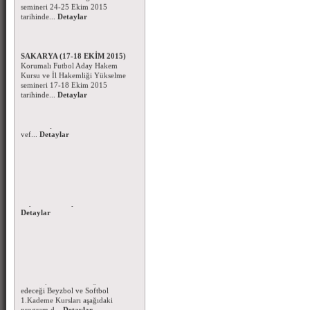
tarihinde...
Detaylar
Korumalı Futbol Aday Hakem
Kursu ve Hakem Semineri -
SAKARYA (17-18 EKİM 2015)
Korumalı Futbol Aday Hakem
Kursu ve İl Hakemliği Yükselme
semineri 17-18 Ekim 2015
tarihinde...
Detaylar
Başsağlığı Mesajı - 05.10.2015
Amerikan Futbolu
takımlarımızdan Üniversite Spor
Kulübü sporcusu Bilal MAT'ın
vef...
Detaylar
Kurban Bayramı Mesajı - 2015
Mübarek Kurban Bayramızı en
içten dileklerimle kutlar,
Bayramın tüm spor cami...
Detaylar
Beyzbol - Softbol Antrenör
Kursu-2015
Federasyonumuzun organize
edeceği Beyzbol ve Softbol
1.Kademe Kursları aşağıdaki
program d...
Detaylar