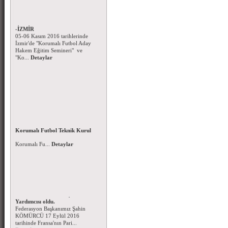
Korumalı Futbol Hakem Eğitim
Seminerleri - 05-06 Kasım 2016
-İZMİR
05-06 Kasım 2016 tarihlerinde
İzmir'de "Korumalı Futbol Aday
Hakem Eğitim Semineri" ve
"Ko...
Detaylar
Korumalı Futbol Aday Hakem
Kursu (Ankara-İstanbul-İzmir)
15 – 16 EKİM 2016 tarihlerinde
Korumalı Futbol Teknik Kurul
Ankara – İstanbul - İzmir'de
Kararları
Korumalı Fu...
Detaylar
Korumalı Futbol Teknik Kurul
Kararları-10.10.2016...
Detaylar
Federasyon Başkanımız Şahin
KÖMÜRCÜ IFAF Başkan
Yardımcısı oldu.
Federasyon Başkanımız Şahin
KÖMÜRCÜ 17 Eylül 2016
tarihinde Fransa'nın Pari...
Detaylar