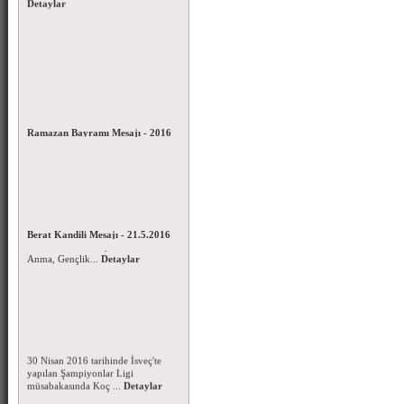
Ramazan Bayramı Mesajı - 2016
Mübarek Ramazan Bayramınızı en
içten dileklerimle kutlar;Bayramın
İslamın alemi, &...
Detaylar
19 Mayıs Atatürk’ü Anma,
Gençlik ve Spor Bayramı - 2016
Yüce Milletimizin ve
Berat Kandili Mesajı - 21.5.2016
camiamızın 19 Mayıs Atatürk’ü
Mübarek Berat Kandilinizi en
Anma, Gençlik...
Detaylar
içten dileklerimle kutlar; Bu
mübarek gecenin, tü...
Detaylar
Koç Üniversitesi IFAF
Şampiyonlar Liginde Yarı Finale
Yükseldi.
30 Nisan 2016 tarihinde İsveç'te
yapılan Şampiyonlar Ligi
müsabakasında Koç ...
Detaylar