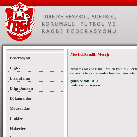
Mevlid Kandili Mesajı
Federasyon
Ligler
Mübarek Mevlid Kandilinizi en içten dilekler
camiasına hayırlara vesile olması temenni eder; 
Lisanslama
Şahin KÖMÜRCÜ
Federasyon Başkanı
Bilgi Bankası
Dökumanlar
Mevzuatlar
Linkler
Haberler