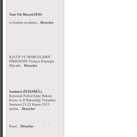
Beyzbol ve Softbol Şampiyonası
Duyurusu - 27 Kasım 2015
Beyzbol ve Softbol Türkiye
Yeni Yılı Mesajı(2016)
Şampiyonası için taahhütnameyi
Yeni Yılınızı en içten dileklerimle
ve katılım evrakları...
Detaylar
kutlar; sağlık, mutluluk ve
başarılar temennisiyl...
Detaylar
Dopingle Mücadele Komisyonu-
2016 Yılı Yasaklılar Listesi
FAALİYETLERİMİZE KATILAN
KULÜP VE SPORCULARIN
DİKKATİNE Türkiye Dopingle
Mücade...
Detaylar
Korumalı Futbol Aday Hakem
Kursu - İl Hakemliği Yükselme
Semineri (İSTANBUL)
Korumalı Futbol Aday Hakem
Kursu ve İl Hakemliği Yükselme
Semineri 21-22 Kasım 2015
tarihin...
Detaylar
Başsağlığı Mesajı - 09.11.2015
Sporcumuz Ayberk MANCI
Romanya'da ki elim kaza ile
Hakkın rahmetine kavuşmuştur.
Kend...
Detaylar