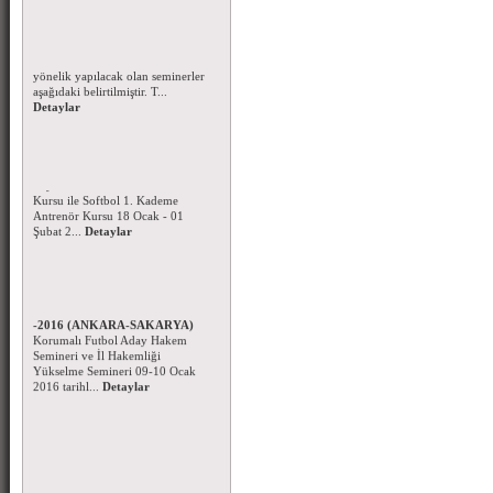
Korumalı Futbol Hakem Eğitim
Seminerleri - Ocak 2016
Korumalı Futbol Hakemlerine
yönelik yapılacak olan seminerler
aşağıdaki belirtilmiştir. T...
Detaylar
Beyzbol ve Softbol 1.Kademe
Antrenör Kursu -2016
Beyzbol 1.Kademe Antrenör
Kursu ile Softbol 1. Kademe
Antrenör Kursu 18 Ocak - 01
Şubat 2...
Detaylar
Korumalı Futbol Aday Hakem
Kursu ve Hakem Seminerleri
-2016 (ANKARA-SAKARYA)
Korumalı Futbol Aday Hakem
Semineri ve İl Hakemliği
Yükselme Semineri 09-10 Ocak
2016 tarihl...
Detaylar