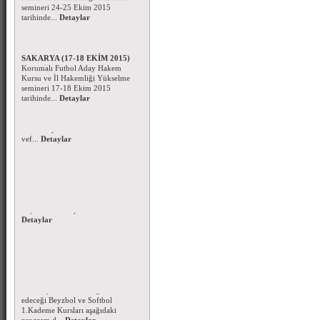
tarihinde...
Detaylar
Korumalı Futbol Aday Hakem
Kursu ve Hakem Semineri -
SAKARYA (17-18 EKİM 2015)
Korumalı Futbol Aday Hakem
Kursu ve İl Hakemliği Yükselme
semineri 17-18 Ekim 2015
tarihinde...
Detaylar
Başsağlığı Mesajı - 05.10.2015
Amerikan Futbolu
takımlarımızdan Üniversite Spor
Kulübü sporcusu Bilal MAT'ın
vef...
Detaylar
Kurban Bayramı Mesajı - 2015
Mübarek Kurban Bayramızı en
içten dileklerimle kutlar,
Bayramın tüm spor cami...
Detaylar
Beyzbol - Softbol Antrenör
Kursu-2015
Federasyonumuzun organize
edeceği Beyzbol ve Softbol
1.Kademe Kursları aşağıdaki
program d...
Detaylar