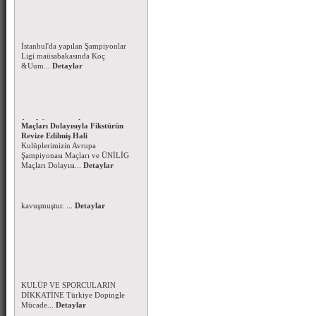
Koç Üniversitesi Şampiyonlar
Ligine galibiyetle başladı
17 Nisan 2016 tarihinde
İstanbul'da yapılan Şampiyonlar
Ligi maüsabakasında Koç
&Uum...
Detaylar
Kulüplerimizin Avrupa
Şampiyonası Maçları ve ÜNİLİG
Maçları Dolayısıyla Fikstürün
Revize Edilmiş Hali
Kulüplerimizin Avrupa
Şampiyonası Maçları ve ÜNİLİG
Maçları Dolayısı...
Detaylar
Başsağlığı Mesajı - 15.3.2016
Genel Sekreterimiz Fatih Umur
ERKAN'ın ablası Ayşe Ayfer
ERKAN Hakkın rahmetine
kavuşmuştur. ...
Detaylar
Dopingle Mücadele Komisyonu-
2016 Yılı Yasaklılar Listesi
FAALİYETLERİMİZE KATILAN
KULÜP VE SPORCULARIN
DİKKATİNE Türkiye Dopingle
Mücade...
Detaylar