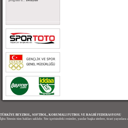
TÜRKİYE BEYZBOL, SOFTBOL, KORUMALI FUTBOL VE RAGBİ FEDERASYONU
İşbu Sitenin tüm hakları saklıdır. Site içerisindeki resimler, yazılar başka sitelere, ticari yayınl