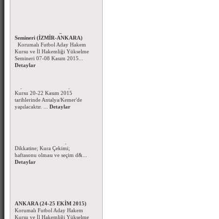
Korumalı Futbol Aday Hakem
Kursu - İl Hakemliği Yükselme
Semineri (İZMİR-ANKARA)
Korumalı Futbol Aday Hakem
Kursu ve İl Hakemliği Yükselme
Semineri 07-08 Kasım 2015...
Detaylar
Beyzbol ve Softbol Aday Hakem
Kursu
Beyzbol ve Softbol Aday Hakem
Kursu 20-22 Kasım 2015
tarihlerinde Antalya/Kemer'de
yapılacaktır. ...
Detaylar
Korumalı Futbol Ligi Kura
Çekimi
Korumalı Futbol Kulüpleri
Dikkatine; Kura Çekimi;
haftasonu olması ve seçim d&...
Detaylar
Korumalı Futbol Aday Hakem
Kursu ve Hakem Semineri-
ANKARA (24-25 EKİM 2015)
Korumalı Futbol Aday Hakem
Kursu ve İl Hakemliği Yükselme
semineri 24-25 Ekim 2015