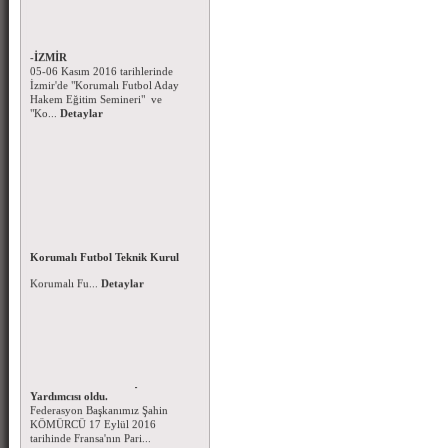
Korumalı Futbol Hakem Eğitim
Seminerleri - 05-06 Kasım 2016
-İZMİR
05-06 Kasım 2016 tarihlerinde
İzmir'de "Korumalı Futbol Aday
Hakem Eğitim Semineri" ve
"Ko...
Detaylar
Korumalı Futbol Aday Hakem
Kursu (Ankara-İstanbul-İzmir)
15 – 16 EKİM 2016 tarihlerinde
Korumalı Futbol Teknik Kurul
Ankara – İstanbul - İzmir'de
Kararları
Korumalı Fu...
Detaylar
Korumalı Futbol Teknik Kurul
Kararları-10.10.2016...
Detaylar
Federasyon Başkanımız Şahin
KÖMÜRCÜ IFAF Başkan
Yardımcısı oldu.
Federasyon Başkanımız Şahin
KÖMÜRCÜ 17 Eylül 2016
tarihinde Fransa'nın Pari...
Detaylar