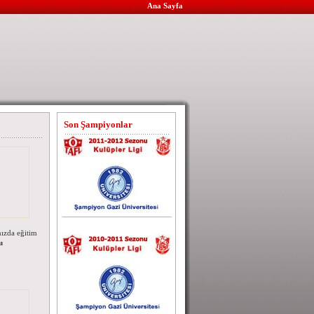
Ana Sayfa
Son Şampiyonlar
mızda eğitim
ı