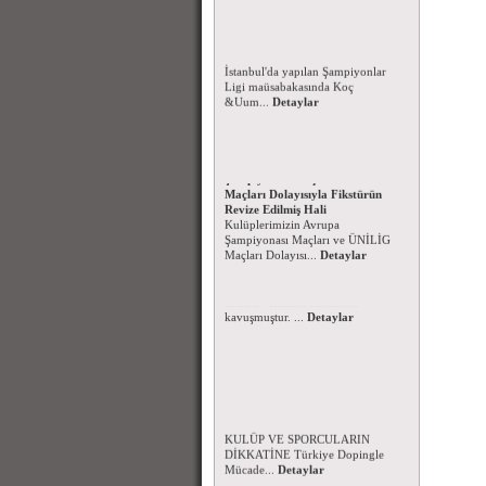
Koç Üniversitesi Şampiyonlar
Ligine galibiyetle başladı
17 Nisan 2016 tarihinde
İstanbul'da yapılan Şampiyonlar
Ligi maüsabakasında Koç
&Uum...
Detaylar
Kulüplerimizin Avrupa
Şampiyonası Maçları ve ÜNİLİG
Maçları Dolayısıyla Fikstürün
Revize Edilmiş Hali
Kulüplerimizin Avrupa
Şampiyonası Maçları ve ÜNİLİG
Maçları Dolayısı...
Detaylar
Dopingle Mücadele Komisyonu-
2016 Yılı Yasaklılar Listesi
FAALİYETLERİMİZE KATILAN
KULÜP VE SPORCULARIN
Başsağlığı Mesajı - 15.3.2016
DİKKATİNE Türkiye Dopingle
Genel Sekreterimiz Fatih Umur
Mücade...
Detaylar
ERKAN'ın ablası Ayşe Ayfer
ERKAN Hakkın rahmetine
kavuşmuştur. ...
Detaylar