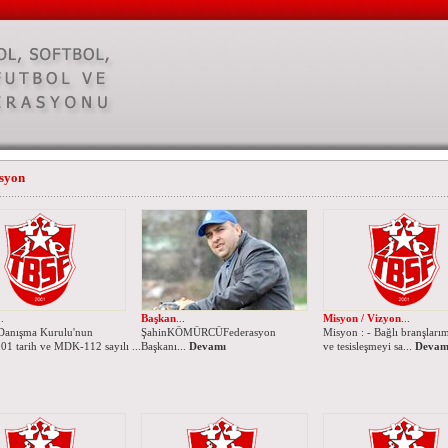
syon
..
Başkan
...
Misyon / Vizyon
...
Danışma Kurulu'nun
ŞahinKÖMÜRCÜFederasyon
Misyon : - Bağlı branşları
01 tarih ve MDK-112 sayılı ...
Başkanı...
Devamı
ve tesisleşmeyi sa...
Devam