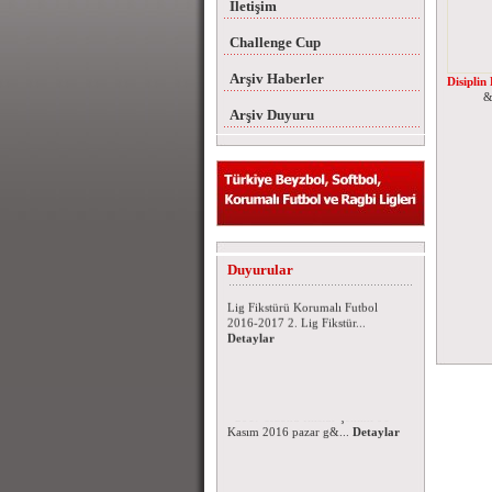
İletişim
Challenge Cup
Arşiv Haberler
Disiplin
&nb
Arşiv Duyuru
Korumalı Futbol 2016-2017 Lig
Fikstürü
Duyurular
Korumalı Futbol 2016-2017 1.
Lig Fikstürü Korumalı Futbol
2016-2017 2. Lig Fikstür...
Detaylar