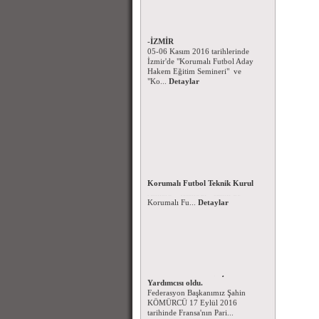
Korumalı Futbol Hakem Eğitim
Seminerleri - 05-06 Kasım 2016
-İZMİR
Korumalı Futbol Ligleri 2016-
05-06 Kasım 2016 tarihlerinde
2017 Sezonu Kura Çekimi
İzmir'de "Korumalı Futbol Aday
Korumalı Futbol 1. ve 2. ligi 2016
Hakem Eğitim Semineri" ve
- 2017 sezonu fikstür çekimi 06
"Ko...
Detaylar
Kasım 2016 pazar g&...
Detaylar
Korumalı Futbol Teknik Kurul
Kararları
Korumalı Futbol Teknik Kurul
Kararları-10.10.2016...
Detaylar
Federasyon Başkanımız Şahin
KÖMÜRCÜ IFAF Başkan
Yardımcısı oldu.
Korumalı Futbol Aday Hakem
Federasyon Başkanımız Şahin
Kursu (Ankara-İstanbul-İzmir)
KÖMÜRCÜ 17 Eylül 2016
15 – 16 EKİM 2016 tarihlerinde
tarihinde Fransa'nın Pari...
Ankara – İstanbul - İzmir'de
Detaylar
Korumalı Fu...
Detaylar