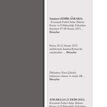
Korumalı Futbol Aday Hakem
Kursu - İl Hakemliği Yükselme
Semineri (İZMİR-ANKARA)
Başsağlığı Mesajı - 09.11.2015
Korumalı Futbol Aday Hakem
Sporcumuz Ayberk MANCI
Kursu ve İl Hakemliği Yükselme
Romanya'da ki elim kaza ile
Semineri 07-08 Kasım 2015...
Hakkın rahmetine kavuşmuştur.
Detaylar
Kend...
Detaylar
Beyzbol ve Softbol Aday Hakem
Kursu
Beyzbol ve Softbol Aday Hakem
Kursu 20-22 Kasım 2015
tarihlerinde Antalya/Kemer'de
yapılacaktır. ...
Detaylar
Korumalı Futbol Ligi Kura
Çekimi
Korumalı Futbol Kulüpleri
Dikkatine; Kura Çekimi;
haftasonu olması ve seçim d&...
Detaylar
Korumalı Futbol Aday Hakem
Kursu ve Hakem Semineri-
ANKARA (24-25 EKİM 2015)
Korumalı Futbol Aday Hakem
Kursu ve İl Hakemliği Yükselme
semineri 24-25 Ekim 2015