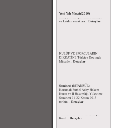
Yeni Yılı Mesajı(2016)
Yeni Yılınızı en içten dileklerimle
kutlar; sağlık, mutluluk ve
başarılar temennisiyl...
Detaylar
Dopingle Mücadele Komisyonu-
2016 Yılı Yasaklılar Listesi
FAALİYETLERİMİZE KATILAN
KULÜP VE SPORCULARIN
Beyzbol ve Softbol Şampiyonası
DİKKATİNE Türkiye Dopingle
Duyurusu - 27 Kasım 2015
Mücade...
Detaylar
Beyzbol ve Softbol Türkiye
Şampiyonası için taahhütnameyi
ve katılım evrakları...
Detaylar
Korumalı Futbol Aday Hakem
Kursu - İl Hakemliği Yükselme
Semineri (İSTANBUL)
Korumalı Futbol Aday Hakem
Kursu ve İl Hakemliği Yükselme
Semineri 21-22 Kasım 2015
tarihin...
Detaylar